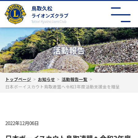
鳥取久松
ライオンズクラブ
Tottori Kyusho Lions Club
活動報告
トップページ
お知らせ
活動報告一覧
日本ボーイスカウト鳥取連盟へ令和3年度活動支援金を贈呈
2022年12月06日
日本ボーイスカウト鳥取連盟へ令和3年度