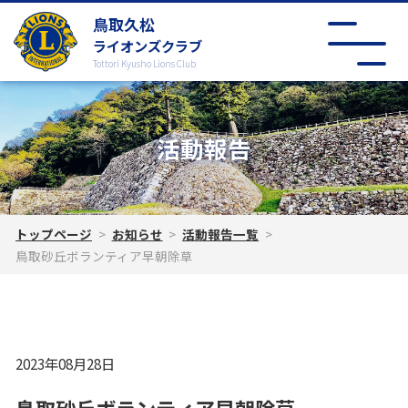
鳥取久松
ライオンズクラブ
Tottori Kyusho Lions Club
活動報告
トップページ
お知らせ
活動報告一覧
鳥取砂丘ボランティア早朝除草
2023年08月28日
鳥取砂丘ボランティア早朝除草