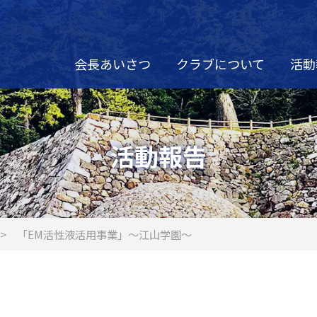
会長あいさつ
クラブについて
活動
活動報告
「EM活性液活用事業」～江山学園～