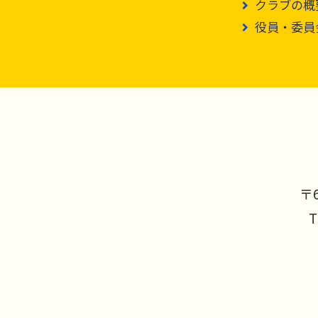
クラブの概
役員・委員
〒6
T